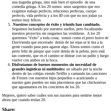
una tragedia griega, sino más bien el episodio de una
comedia gringa. A los 20 somos unos sargentos que nos
exigimos trabajo perfecto, relaciones perfectas, cuerpo
perfecto, vida perfecta y a los 40 con que no nos jodan ya
somos muy felices.
.
Nuestros conceptos de éxito y triunfo han cambiado.
Seguimos luchando por nuestros sueños, pero focalizando
nuestros proyectos sin rasgarnos las vestiduras. A los 20
queremos “éxito” a toda costa, somos como el perro bravo de
Davivienda que encerrado detrás de las rejas se le tira a la
gente cuando pasa para agarrar algo. Ahora somos como el
perro feliz de parque que corre detrás de la pelota, pero está
tan contento, que en el camino se distrae con un palito y luego
vuelve con ambos en la boca.
Disfrutamos de buenos momentos sin necesidad de
grandes logísticas
ni multitudes:
un sábado por la noche
dentro de las cobijas viendo Netflix y cantando las canciones
de Frozen con nuestros hijos pequeños o acariciando a
nuestro gato pueden ser más placenteras que las chichoneras
que aguantamos en los conciertos de los 20.
Mujeres, quiero saber cuáles son sus razones para sentirse mejor
ahora que cuando tenían 20.
Share: