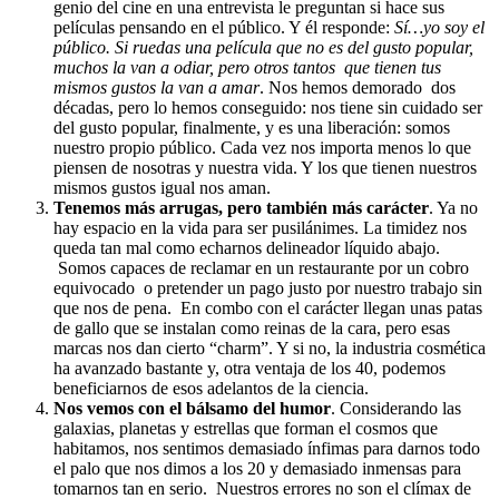
genio del cine en una entrevista le preguntan si hace sus
películas pensando en el público. Y él responde:
Sí…yo soy el
público. Si ruedas una película que no es del gusto popular,
muchos la van a odiar, pero otros tantos que tienen tus
mismos gustos la van a amar
. Nos hemos demorado dos
décadas, pero lo hemos conseguido: nos tiene sin cuidado ser
del gusto popular, finalmente, y es una liberación: somos
nuestro propio público. Cada vez nos importa menos lo que
piensen de nosotras y nuestra vida. Y los que tienen nuestros
mismos gustos igual nos aman.
Tenemos más arrugas, pero también más carácter
. Ya no
hay espacio en la vida para ser pusilánimes. La timidez nos
queda tan mal como echarnos delineador líquido abajo.
Somos capaces de reclamar en un restaurante por un cobro
equivocado o pretender un pago justo por nuestro trabajo sin
que nos de pena. En combo con el carácter llegan unas patas
de gallo que se instalan como reinas de la cara, pero esas
marcas nos dan cierto “charm”. Y si no, la industria cosmética
ha avanzado bastante y, otra ventaja de los 40, podemos
beneficiarnos de esos adelantos de la ciencia.
Nos vemos con el bálsamo del humor
. Considerando las
galaxias, planetas y estrellas que forman el cosmos que
habitamos, nos sentimos demasiado ínfimas para darnos todo
el palo que nos dimos a los 20 y demasiado inmensas para
tomarnos tan en serio. Nuestros errores no son el clímax de