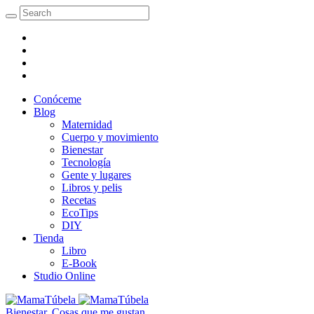
Conóceme
Blog
Maternidad
Cuerpo y movimiento
Bienestar
Tecnología
Gente y lugares
Libros y pelis
Recetas
EcoTips
DIY
Tienda
Libro
E-Book
Studio Online
Bienestar
,
Cosas que me gustan