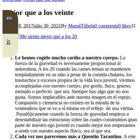
Mejor que a los veinte
es
octubre 8, 2017
julio 30, 2021
By
MamáTúbela
0 comments
0 likes
31
it
Le hemos cogido mucho cariño a nuestro cuerpo.
La
fuerza de la gravedad es inversamente proporcional al
autoestima. A los 20 cuando las carnes tensas se mantienen
templadamente en su sitio a pesar de la comida chatarra, los
trasnochos y excesos propios de la vida loca juvenil, vivimos
acomplejadas con nuestro cuerpo, por gordo, flaco, grueso,
menudo o perfecto que sea. Siempre hay algo que no nos
gusta. Somos implacables ante nuestra imagen en el espejo.
Compasión y clemencia no existen en la mirada de la
veinteañera que se ve a sí misma en el reflejo de una vitrina.
Paradójicamente cuando la fuerza de gravedad empieza a
desestabilizar las estructuras sobre las cuales construimos gran
parte de nuestro ego juvenil es cuando mejor nos empezamos
a sentir con nuestro aspecto físico, sea el que sea.
Cada vez nos parecemos más a Quentin Tarantino
. A este