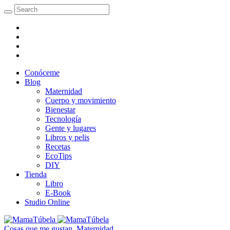
Conóceme
Blog
Maternidad
Cuerpo y movimiento
Bienestar
Tecnología
Gente y lugares
Libros y pelis
Recetas
EcoTips
DIY
Tienda
Libro
E-Book
Studio Online
Cosas que me gustan
,
Maternidad