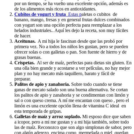
por un tiempo, se ha vuelto una excelente opción, además es
de los alimentos más ricos en antioxidantes.
Cubitos de yogurt y fruta
Estas p
aletas o cubitos de
banano, mango, fresas y en general frutas dulces combinados
con yogurt son una opción perfecta para reemplazar a los
helados industriales.. Aquí les dejo la receta, son muy fáciles
de hacer.
Aceitunas.
A mi hija le fascinan desde que las probó por
primera vez. No a todos los niños les gustan, pero se pueden
ofrecer solas o con galletas o pan. Son fuente de hierro y de
grasas buenas.
Crispetas.
Al ser de maíz, perfectas para dietas sin gluten. En
una olla bien grande y acostarse a ver películas, no hay mejor
plan y no hay mecato más taquillero, barato y fácil de
preparar.
Palitos de apio y zanahoria.
Sobre todo cuando se tiene
ganas de mecato salado son una buena alternativa. Se cortan
los palitos de apio y zanahoria y se condimentan con limón y
sal o con queso crema. A mí me encantan con queso , pero el
limón es una excelente opción llena de vitamina C ideal en
esta temporada de gripas.
Galletas de maíz y arroz soplado.
Mi esposo dice que saben
a icopor, pero a mi me gustan y a mi hija también, sobre todo
las de maíz. Reconozco que son algo simplonas de sabor, pero
con algún aderezo encima como mermelada o miel quedan