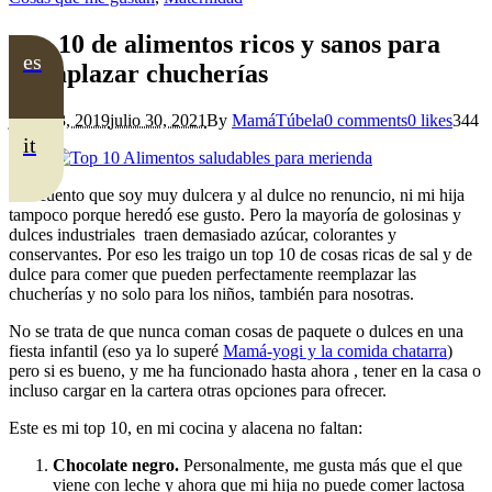
Top 10 de alimentos ricos y sanos para
es
reemplazar chucherías
junio 23, 2019
julio 30, 2021
By
MamáTúbela
0 comments
0 likes
344
it
Les cuento que soy muy dulcera y al dulce no renuncio, ni mi hija
tampoco porque heredó ese gusto. Pero la mayoría de golosinas y
dulces industriales traen demasiado azúcar, colorantes y
conservantes. Por eso les traigo un top 10 de cosas ricas de sal y de
dulce para comer que pueden perfectamente reemplazar las
chucherías y no solo para los niños, también para nosotras.
No se trata de que nunca coman cosas de paquete o dulces en una
fiesta infantil (eso ya lo superé
Mamá-yogi y la comida chatarra
)
pero si es bueno, y me ha funcionado hasta ahora , tener en la casa o
incluso cargar en la cartera otras opciones para ofrecer.
Este es mi top 10, en mi cocina y alacena no faltan:
Chocolate negro.
Personalmente, me gusta más que el que
viene con leche y ahora que mi hija no puede comer lactosa