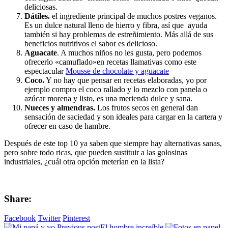
deliciosas.
Dátiles.
el ingrediente principal de muchos postres veganos.
Es un dulce natural lleno de hierro y fibra, así que ayuda
también si hay problemas de estreñimiento. Más allá de sus
beneficios nutritivos el sabor es delicioso.
Aguacate
. A muchos niños no les gusta, pero podemos
ofrecerlo «camuflado»en recetas llamativas como este
espectacular
Mousse de chocolate y aguacate
Coco.
Y no hay que pensar en recetas elaboradas, yo por
ejemplo compro el coco rallado y lo mezclo con panela o
azúcar morena y listo, es una merienda dulce y sana.
Nueces y almendras.
Los frutos secos en general dan
sensación de saciedad y son ideales para cargar en la cartera y
ofrecer en caso de hambre.
Después de este top 10 ya saben que siempre hay alternativas sanas,
pero sobre todo ricas, que pueden sustituir a las golosinas
industriales, ¿cuál otra opción meterían en la lista?
Share:
Facebook
Twitter
Pinterest
Previous post
El hombre increíble