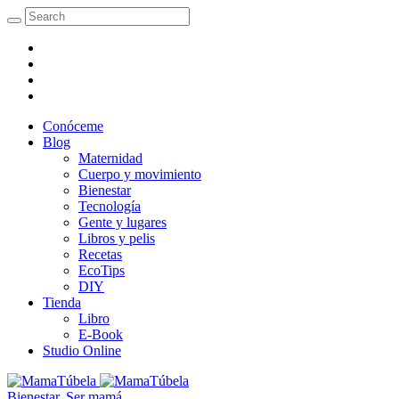
Conóceme
Blog
Maternidad
Cuerpo y movimiento
Bienestar
Tecnología
Gente y lugares
Libros y pelis
Recetas
EcoTips
DIY
Tienda
Libro
E-Book
Studio Online
Bienestar
,
Ser mamá