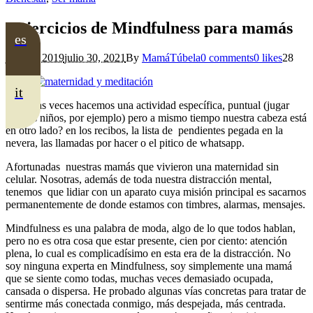
4 ejercicios de Mindfulness para mamás
es
junio 1, 2019
julio 30, 2021
By
MamáTúbela
0 comments
0 likes
28
it
¿Cuántas veces hacemos una actividad específica, puntual (jugar
con los niños, por ejemplo) pero a mismo tiempo nuestra cabeza está
en otro lado? en los recibos, la lista de pendientes pegada en la
nevera, las llamadas por hacer o el pitico de whatsapp.
Afortunadas nuestras mamás que vivieron una maternidad sin
celular. Nosotras, además de toda nuestra distracción mental,
tenemos que lidiar con un aparato cuya misión principal es sacarnos
permanentemente de donde estamos con timbres, alarmas, mensajes.
Mindfulness es una palabra de moda, algo de lo que todos hablan,
pero no es otra cosa que estar presente, cien por ciento: atención
plena, lo cual es complicadísimo en esta era de la distracción. No
soy ninguna experta en Mindfulness, soy simplemente una mamá
que se siente como todas, muchas veces demasiado ocupada,
cansada o dispersa. He probado algunas vías concretas para tratar de
sentirme más conectada conmigo, más despejada, más centrada.