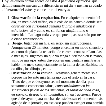
Hoy les quiero contar acerca de estos 4 pequeños ejercicios que
definitivamente marcan una diferencia en mi día y me han ayudado
a liberarme del estrés y concentrar mi energía:
Observación de la respiración
. En cualquier momento del
día, en medio del tráfico, en la cola de un banco o donde sea:
observar con curiosidad genuina la propia inhalación y
exhalación,
tal y como es, sin forzar ningún ritmo o
intensidad. Lo hago cada vez que puedo, así sea solo por tres
o cinco respiraciones.
Juego.
Jugar con mi hija, en serio, sin interrupciones.
Aunque sean 20 minutos, pongo el celular en modo silencio y
así corto de plano la tentación de correr a contestar llamadas
o mensajes. Jugamos sin que yo tenga el teléfono en la mano,
sin que mis ojos estén clavados en una pantalla mientras le
hablo. me meto completamente en la trama de las Barbies, los
castillos, los dibujos, etc…
Observación de la comida
. Desayuno generalmente sola
porque me levanto más temprano que el resto en la casa.
Trato de que el desayuno sea mi momento del día para
sentarme a comer con calma,
concentrándome en las
sensaciones físicas de los alimentos, el sabor de cada cosa,
en silencio, despacio, sin pantallas, sin distracciones.
Puede
que el desayuno para muchas de ustedes sea el momento más
agitado de la jornada, en ese caso pueden escoger otra comida