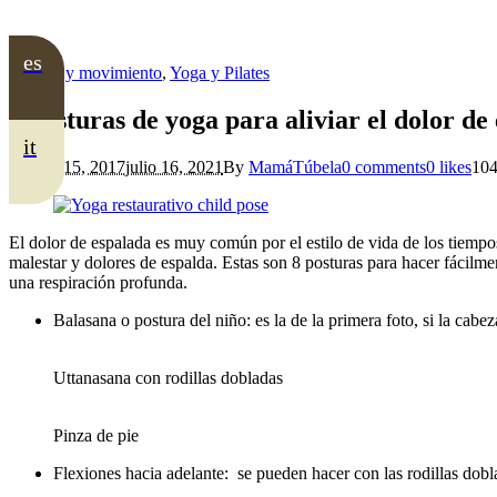
es
Cuerpo y movimiento
,
Yoga y Pilates
8 posturas de yoga para aliviar el dolor de
it
febrero 15, 2017
julio 16, 2021
By
MamáTúbela
0 comments
0 likes
10
El dolor de espalada es muy común por el estilo de vida de los tiempo
malestar y dolores de espalda. Estas son 8 posturas para hacer fácilme
una respiración profunda.
Balasana o postura del niño: es la de la primera foto, si la cab
Uttanasana con rodillas dobladas
Pinza de pie
Flexiones hacia adelante: se pueden hacer con las rodillas dobla