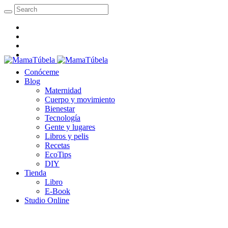
Conóceme
Blog
Maternidad
Cuerpo y movimiento
Bienestar
Tecnología
Gente y lugares
Libros y pelis
Recetas
EcoTips
DIY
Tienda
Libro
E-Book
Studio Online